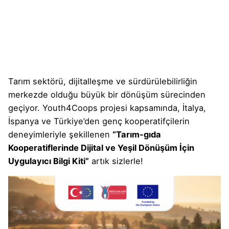
Tarım sektörü, dijitalleşme ve sürdürülebilirliğin
merkezde olduğu büyük bir dönüşüm sürecinden
geçiyor. Youth4Coops projesi kapsamında, İtalya,
İspanya ve Türkiye’den genç kooperatifçilerin
deneyimleriyle şekillenen
“Tarım-gıda
Kooperatiflerinde Dijital ve Yeşil Dönüşüm İçin
Uygulayıcı Bilgi Kiti”
artık sizlerle!