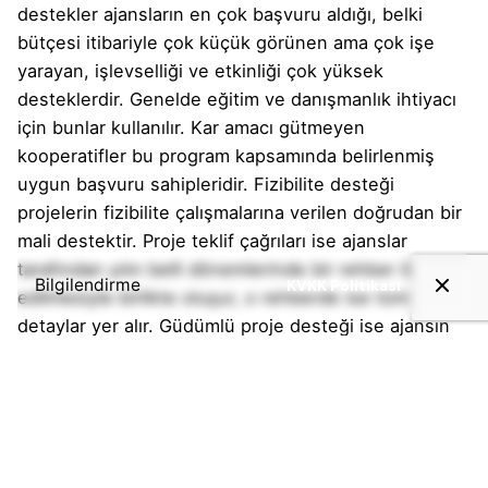
destekler ajansların en çok başvuru aldığı, belki
bütçesi itibariyle çok küçük görünen ama çok işe
yarayan, işlevselliği ve etkinliği çok yüksek
desteklerdir. Genelde eğitim ve danışmanlık ihtiyacı
için bunlar kullanılır. Kar amacı gütmeyen
kooperatifler bu program kapsamında belirlenmiş
uygun başvuru sahipleridir. Fizibilite desteği
projelerin fizibilite çalışmalarına verilen doğrudan bir
mali destektir. Proje teklif çağrıları ise ajanslar
tarafından yılın belli dönemlerinde bir rehber ilan
Bilgilendirme
KVKK Politikası
edilmesiyle birlikte oluşur, o rehberde ise tüm
detaylar yer alır. Güdümlü proje desteği ise ajansın
en yüksek miktarda destek sunabildiği bir destek
kalemidir, destek programıdır. Burada bir proje teklif
çağrısı veya yöntemi yoktur, proje konusu ve
koşulları başvurmak isteyen kurumlarla birlikte
geliştirilir. Son olarak, Doğu Marmara Kalkınma Ajansı